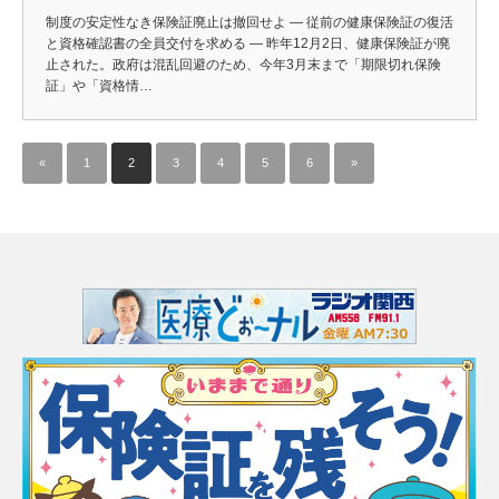
制度の安定性なき保険証廃止は撤回せよ ― 従前の健康保険証の復活
と資格確認書の全員交付を求める ― 昨年12月2日、健康保険証が廃
止された。政府は混乱回避のため、今年3月末まで「期限切れ保険
証」や「資格情…
«
1
2
3
4
5
6
»