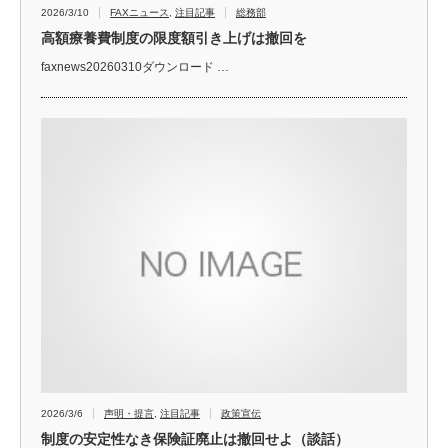
2026/3/10
FAXニュース
,
注目記事
総務部
高額療養費制度の限度額引き上げは撤回を
faxnews20260310ダウンロード …
2026/3/6
声明・提言
,
注目記事
政策宣伝
制度の安定性なき保険証廃止は撤回せよ（談話）