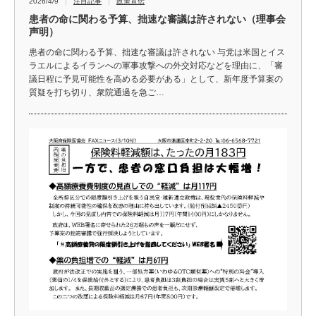
2026/4/9
注目記事
政策宣伝
患者の命に関わる予算、拙速な審議は許されない（理事会
声明）
患者の命に関わる予算、拙速な審議は許されない 与党は米国とイス
ラエルによるイランへの軍事攻撃への外交対応などを理由に、「審
議日程に予見可能性を高める必要がある」として、新年度予算案の
質疑を打ち切り、衆院通過を急ご…