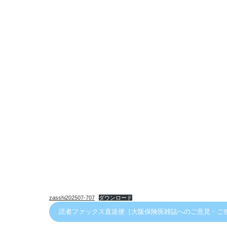
zasshi202507-707
ダウンロード
読者ファックス直送便［大阪保険医雑誌へのご意見・ご