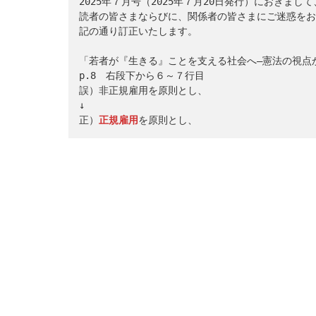
2025年７月号（2025年７月20日発行）におきま
読者の皆さまならびに、関係者の皆さまにご迷惑をお
記の通り訂正いたします。
「若者が『生きる』ことを支える社会へ―憲法の視点か
p.8　右段下から６～７行目
誤）非正規雇用を原則とし、
↓
正）
正規雇用
を原則とし、