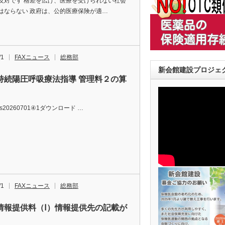
反対です 格差を広げ、医療を受けられない社会
はならない 政府は、公的医療保険が適…
/1
FAXニュース
総務部
新会館建設プロジェク
持続陽圧呼吸療法指導 管理料２の算
ews20260701④1ダウンロード …
/1
FAXニュース
総務部
情報提供料（Ⅰ）情報提供先の記載が