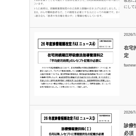
改悪に
にして
2026/7
在宅
定
faxn
2026/7
診療
必須