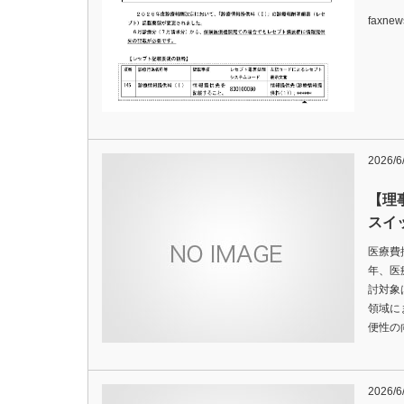
faxn
2026/6
【理
スイ
医療費
年、医
討対象
領域に
便性の
2026/6