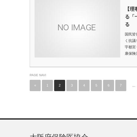
【理
る「
る
国民皆
く抗議
宇都宮
康保険
PAGE NAVI
«
1
2
3
4
5
6
7
…