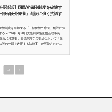
事長談話】国民皆保険制度を破壊す
一部保険外療養」創設に強く抗議す
保険制度を破壊する「一部保険外療養」創設に強
する 2026年5月28日大阪府保険医協会理事長
 健弘 5月28日、参議院厚労委員会において「健
法等の一部を改正する法律案」が可決された…
13
»