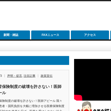
新聞・雑誌
FAXニュース
アクセス
/3
声明・提言
,
注目記事
政策宣伝
皆保険制度の破壊を許さない！医師
ール
保険制度の破壊を許さない！医師アピール 我々
患者・国民負担を大幅に増加させる医療保険制度