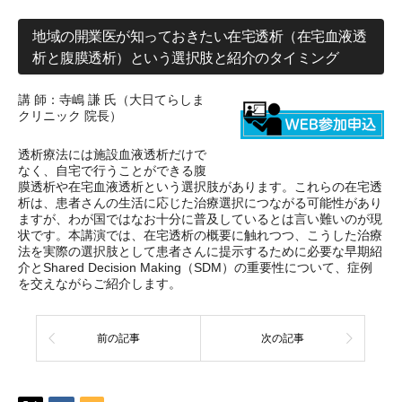
地域の開業医が知っておきたい在宅透析（在宅血液透
析と腹膜透析）という選択肢と紹介のタイミング
講 師：寺嶋 謙 氏（大日てらしま
クリニック 院長）
透析療法には施設血液透析だけで
なく、自宅で行うことができる腹
膜透析や在宅血液透析という選択肢があります。これらの在宅透
析は、患者さんの生活に応じた治療選択につながる可能性があり
ますが、わが国ではなお十分に普及しているとは言い難いのが現
状です。本講演では、在宅透析の概要に触れつつ、こうした治療
法を実際の選択肢として患者さんに提示するために必要な早期紹
介とShared Decision Making（SDM）の重要性について、症例
を交えながらご紹介します。
前の記事
次の記事