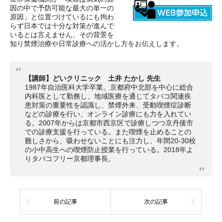
因の中で予防可能な最大の単一の
原因」と位置づけているにも拘わ
らず日本では十分な対策が進んで
いるとは言えません。その背景を
知り禁煙治療や日常診療への活かし方をお伝えします。
【講師】どいクリニック 土井 たかし 先生
1987年自治医科大学卒業。京都府中北部を中心に総合
内科医として勤務し、地域医療を通じてタバコ関連疾
患対策の重要性を認識し、禁煙外来、受動喫煙症診断
などの診療を行い、オンライン診療にも力を入れてい
る。2007年からは京都市西京区で診療しつつ京丹後市
での診療支援を行っている。また喫煙を止めることの
難しさから、吸わせないことにも注力し、年間20-30校
の小中高生への喫煙防止授業を行っている。2018年よ
りタバコフリー京都理事長。
前の記事
次の記事