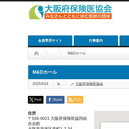
会員専用サイト
行事案内
M&Dホール
M&Dホール
2025/5/24
大阪府保険医協会
Post
Share
RSS
住所
〒556-0021 大阪府保険医協同組
合会館
大阪市浪速区幸町1-2-34