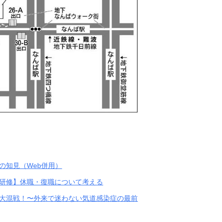
の知見（Web併用）
研修】休職・復職について考える
大混戦！〜外来で迷わない気道感染症の最前