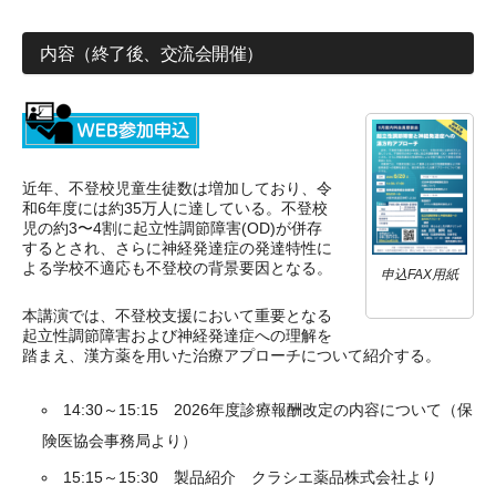
内容（終了後、交流会開催）
近年、不登校児童生徒数は増加しており、令
和6年度には約35万人に達している。不登校
児の約3〜4割に起立性調節障害(OD)が併存
するとされ、さらに神経発達症の発達特性に
よる学校不適応も不登校の背景要因となる。
申込FAX用紙
本講演では、不登校支援において重要となる
起立性調節障害および神経発達症への理解を
踏まえ、漢方薬を用いた治療アプローチについて紹介する。
14:30～15:15 2026年度診療報酬改定の内容について（保
険医協会事務局より）
15:15～15:30 製品紹介 クラシエ薬品株式会社より