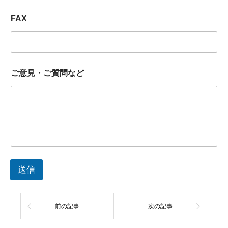
所
FAX
属
団
体
参
加
方
ご意見・ご質問など
法
*
送信
前の記事
次の記事