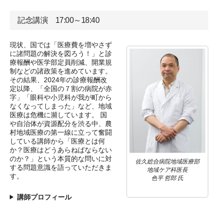
記念講演 17:00～18:40
現状、国では「医療費を増やさず
に諸問題の解決を図ろう！」と診
療報酬や医学部定員削減、開業規
制などの諸政策を進めています。
その結果、2024年の診療報酬改
定以降、「全国の７割の病院が赤
字」「眼科や小児科が我が町から
なくなってしまった」など、地域
医療は危機に瀕しています。 国
や自治体が資源配分を渋る中、農
村地域医療の第一線に立って奮闘
している講師から「医療とは何
か？医療はどうあらねばならない
のか？」という本質的な問いに対
佐久総合病院地域医療部
する問題意識を語っていただきま
地域ケア科医長
す。
色平 哲郎 氏
講師プロフィール