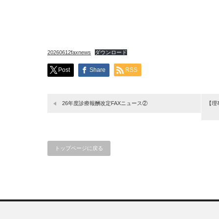
20260612faxnews
ダウンロード
Post
Share
RSS
26年度診療報酬改定FAXニュース②
【理
トップページに戻る