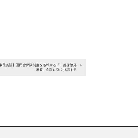
事長談話】国民皆保険制度を破壊する「一部保険外
療養」創設に強く抗議する