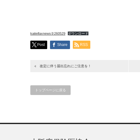
kaiteifaxnews②260529
ダウンロード
Post
Share
RSS
改定に伴う届出忘れにご注意を！
トップページに戻る