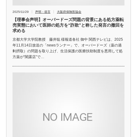
2025/11/29
声明・提言
大阪府保険医協会
【理事会声明】オーバードーズ問題の背景にある処方薬転
売実態において医師の処方を“詐欺”と称した発言の撤回を
求める
京都大学大学院教授 藤井聡 様報道各社 御中 関西テレビは、2025
年11月14日放送の「newsランナー」で、オーバードーズ（薬の過
剰摂取）の問題を取り上げ、生活保護の医療扶助制度を悪用して処
方薬が“闇露店”で…