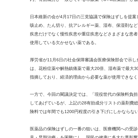
日本維新の会が4月17日の三党協議で保険はずしを提案
咳止め、たん切り、抗アレルギー薬、湿布、保湿剤など
疾患だけでなく慢性疾患や重症疾患などさまざまな患者
使用している欠かせない薬である。
厚労省が11月6日の社会保障審議会医療保険部会で示し
は、花粉症薬や解熱鎮痛薬で最大20倍、湿布薬で最大3
指摘しており、経済的理由から必要な薬が使用できなく
一方で、今回の閣議決定では、「現役世代の保険料負担
してあげているが、上記の28有効成分リストの薬剤費総
険料では年間でも1200円程度の引き下げにしかならな
医薬品の保険はずしの一番の狙いは、医療機関への受診
見・早期治療」を困難にし、国民の健康に多大な悪影響