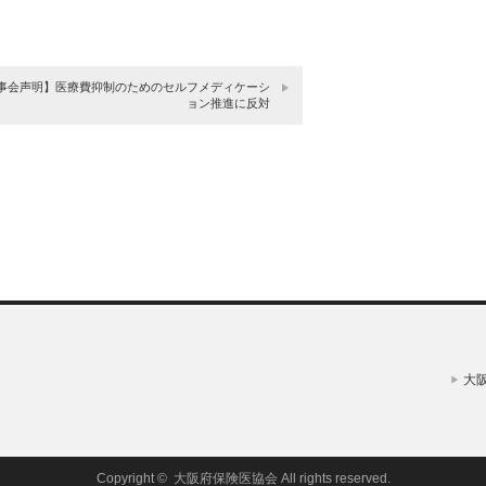
事会声明】医療費抑制のためのセルフメディケーシ
ョン推進に反対
大
Copyright ©
大阪府保険医協会
All rights reserved.