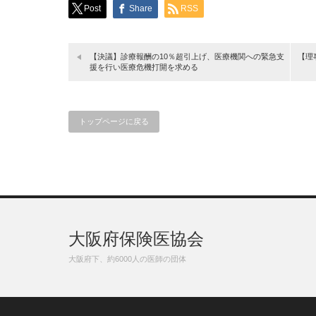
Post
Share
RSS
【決議】診療報酬の10％超引上げ、医療機関への緊急支
【理
援を行い医療危機打開を求める
トップページに戻る
大阪府保険医協会
大阪府下、約6000人の医師の団体