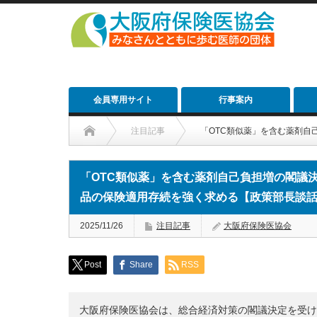
会員専用サイト
行事案内
注目記事
「OTC類似薬」を含む薬剤
「OTC類似薬」を含む薬剤自己負担増の閣議
品の保険適用存続を強く求める【政策部長談
2025/11/26
注目記事
大阪府保険医協会
Post
Share
RSS
大阪府保険医協会は、総合経済対策の閣議決定を受け