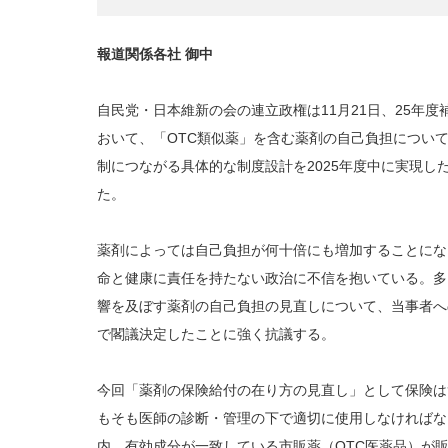
報道関係各社 御中
自民党・日本維新の会の連立政権は11月21日、25年
おいて、「OTC類似薬」を含む薬剤の自己負担につい
制につながる具体的な制度設計を2025年度中に実現した
た。
薬剤によっては自己負担が何十倍にも増加することにな
命と健康に責任を持たない政治に不信を抱いている。多
響を及ぼす薬剤の自己負担の見直しについて、当事者へ
で閣議決定したことに強く抗議する。
今回「薬剤の保険給付の在り方の見直し」として保険は
もそも医師の診断・管理の下で適切に使用しなければな
内、有効成分が一致している市販薬（OTC医薬品）が