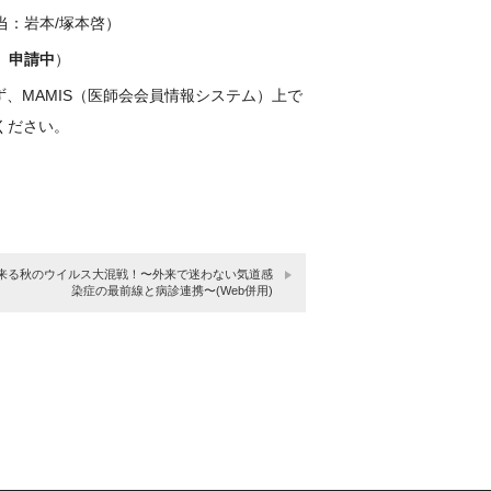
当：岩本/塚本啓）
位
申請中
）
ず、MAMIS（医師会会員情報システム）上で
ください。
来る秋のウイルス大混戦！〜外来で迷わない気道感
染症の最前線と病診連携〜(Web併用)