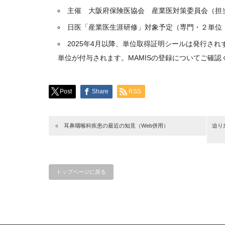
主催 大阪府保険医協会 産業医対策委員会（担
日医「産業医生涯研修」対象予定（専門・２単
2025年4月以降、単位取得証明シールは発行され
単位が付与されます。MAMISの登録についてご確認
Post
Share
RSS
耳鼻咽喉科疾患の最近の知見（Web併用）
迫り
トップページに戻る