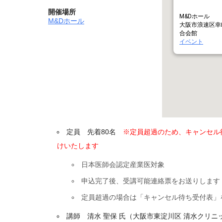
開催場所
M&Dホール
M&Dホール
大阪市浪速区幸町
合会館
イベント
定員 先着80名
※定員超過のため、キャンセル
けいたします
日本医師会認定産業医対象
申込完了後、受講可能連絡票をお送りします
定員超過の場合は「キャンセル待ち受付表」
講師 清水 聖保 氏（大阪市東淀川区 清水クリニ