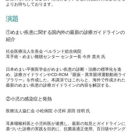
よりお待ちしております。
演題
①めまい疾患に関する国内外の最新の診療ガイドラインの
紹介
社会医療法人生長会 ベルランド総合病院
耳手術・めまい難聴センター センター長 今井 貴夫 氏
日本めまい平衡医学会がめまい疾患の診断・治療の標準化を進
め、診療ガイドラインやCD-ROM『眼振・異常眼球運動動画ライ
ブラリー』を作成した。本講演ではこれらと、海外で作成された
最新のめまい疾患の診療ガイドラインの内容を解説する。
②小児の感染症と発熱
医療法人協仁会 小松病院 小児科 原田 佳明 氏
耳鼻咽喉科医と小児科医が連携し、最新の知見とガイドラインに
基づいた診療の実践を目的に、抗菌薬適正使用、百日咳やデング