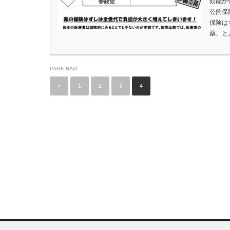
効能が
公的保
保険は
薬」と
PAGE NAVI
«
1
2
3
4