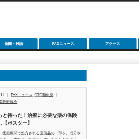
新聞・雑誌
FAXニュース
アクセス
/11
FAXニュース
,
OTC類似薬
保険医協会
っと待った！治療に必要な薬の保険
し【ポスター】
、医療機関で処方される医薬品の一部を、成分や