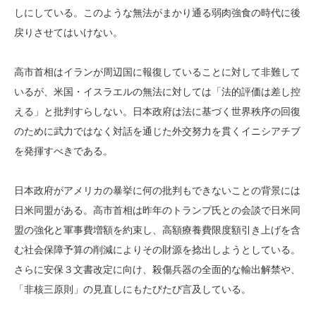
しにしている。このような無法がまかり通る弱肉強食の時代に後
戻りさせてはいけない。
高市首相はイランが周辺国に報復していることに対して非難して
いるが、米国・イスラエルの無法に対しては「法的評価は差し控
える」と批判すらしない。日本政府は法に基づく世界秩序の回復
のために武力ではなく対話を通じた外交努力を貫くイニシアチブ
を発揮すべきである。
日本政府がアメリカの暴挙に何の批判もできないことの背景には
日米同盟がある。高市首相は昨年のトランプ氏との会談で日米同
盟の強化と軍事費増額を約束し、高額療養費限度額引き上げを含
む社会保障予算の削減によりその財源を捻出しようとしている。
さらに安保３文書改定に向け、殺傷兵器の全面的な輸出解禁や、
「非核三原則」の見直しにもたびたび言及している。