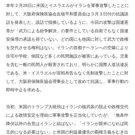
本年２月28日に米国とイスラエルがイランを軍事攻撃したことに
対して、大阪府保険医協会反核平和委員会は３月３日付の抗議談
話を発表した。談話で指摘しているように、今回の攻撃は国連憲
章が「武力による紛争解決」の要件としている自衛でもなく国連
安保理の承認も得ていない。どの国にも他国に対して武力で政権
を交代させる権利はない。イランの首都テヘランへの空爆により
住宅や学校、病院など多くの民間施設が被害にあっている。児童
を含む一般の民間人が殺害されており、明らかに国際人道法違反
である。米・イスラエルが宣戦布告もなく先制攻撃したことに対
して、大阪府保険医協会理事会として改めて抗議し、軍事行動の
即時中止を求める。
当初、米国のトランプ大統領はイランの核武装の阻止や政権交代
による政情安定を理由に軍事攻撃を正当化していたが、「無条件
降伏以外の合意はイランと結ばない」「イランが親米になれば民
主的になる必要はない」と米国の利益最優先の覇権主義をむき出