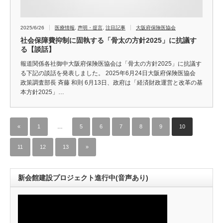
2025/6/26
医療情報
,
声明・提言
,
注目記事
大阪府保険医協会
社会保障費抑制に固執する「骨太の方針2025」に抗議す
る【談話】
報道関係各社御中大阪府保険医協会は「骨太の方針2025」に抗議す
る下記の談話を発表しました。 2025年6月24日大阪府保険医協会
政策調査部長 斉藤 和則 6月13日、政府は「経済財政運営と改革の基
本方針2025」…
«
1
…
5
6
7
8
9
10
11
12
13
»
新会館建設プロジェクト進行中(音声あり)