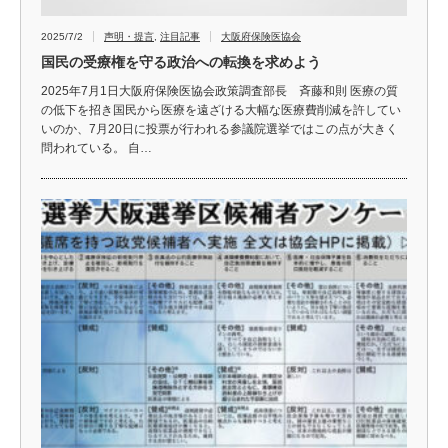
2025/7/2
声明・提言
,
注目記事
大阪府保険医協会
国民の受療権を守る政治への転換を求めよう
2025年7月1日大阪府保険医協会政策調査部長 斉藤和則 医療の質
の低下を招き国民から医療を遠ざける大幅な医療費削減を許してい
いのか、7月20日に投票が行われる参議院選挙ではこの点が大きく
問われている。 自…