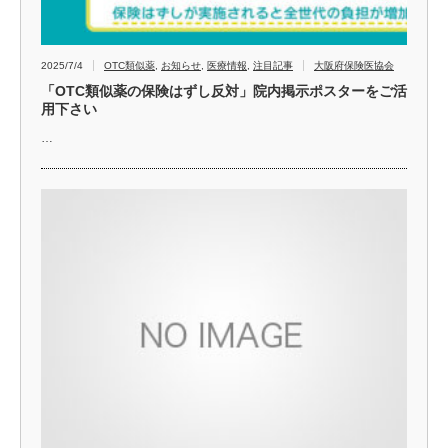
2025/7/4
OTC類似薬
,
お知らせ
,
医療情報
,
注目記事
大阪府保険医協会
「OTC類似薬の保険はずし反対」院内掲示ポスターをご活
用下さい
…