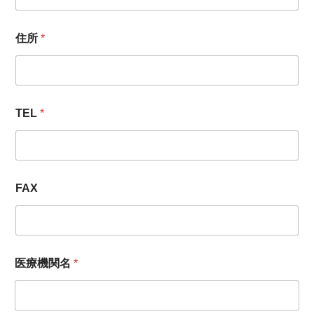
住所
*
TEL
*
FAX
連
医療機関名
*
絡
先
担
当