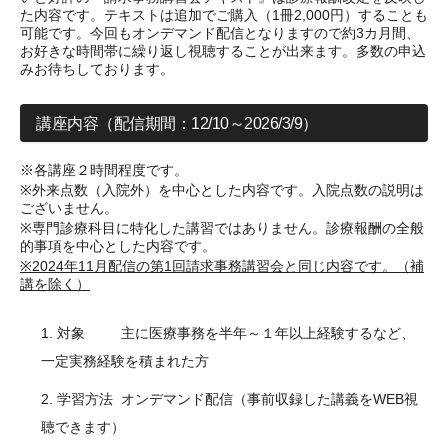
た内容です。テキストは追加でご購入（1冊2,000円）することも
可能です。今回もオンデマンド配信となりますので約3カ月間、
お好きな時間帯に繰り返し視聴することが出来ます。多数の申込
みお待ちしております。
講座内容（配信期間：12/10～2026/3/9）
※各講座２時間程度です。
※外来点数（入院外）を中心とした内容です。入院点数の説明は
ございません。
※専門診療科目に特化した講習ではありません。診療報酬の全般
的事項を中心とした内容です。
※2024年11月配信の第1回請求事務講習会と同じ内容です。（補
講を除く）
対象 主に医療事務を半年～１年以上経験するなど、
一定実務経験を積まれた方
学習方法 オンデマンド配信（事前収録した講義をWEB視
聴できます）