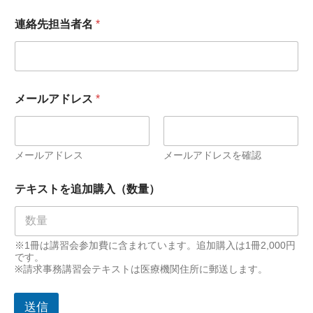
者
名
連絡先担当者名
*
住
所
テ
キ
ス
ト
メールアドレス
*
を
追
加
購
メールアドレス
メールアドレスを確認
入
（
テキストを追加購入（数量）
数
量
）
※1冊は講習会参加費に含まれています。追加購入は1冊2,000円
です。
※請求事務講習会テキストは医療機関住所に郵送します。
送信