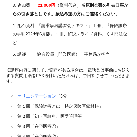
参加費
21,000
円
（資料代込）
※原則会費の引去口座か
らの引き落としです。振込希望の方はご連絡ください。
配布資料 『請求事務講習会テキスト』１冊、『保険診療
の手引2024年6月版』１冊、解説スライド資料、ＱＡ問題な
ど
講師 協会役員（開業医師）・事務局が担当
※講座内容に関してご質問がある場合は、電話又は事前にお送り
する質問用紙をFAX送付いただければ、ご回答させていただきま
す。
オリエンテーション
（5分）
第１回「保険診療とは、特定保険医療材料」
第２回「初・再診料、医学管理等」
第３回「在宅医療①」
第４回「在宅医療②」